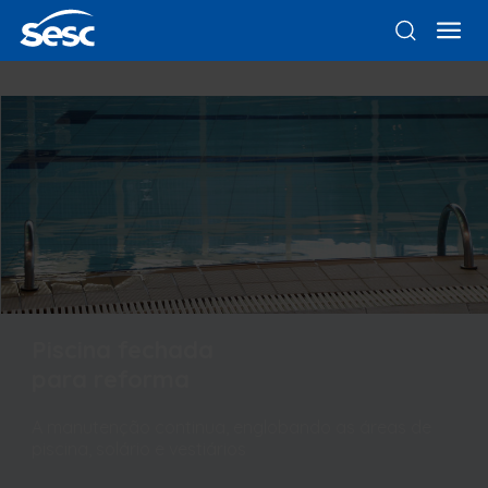
Piscina fechada
para reforma
A manutenção continua, englobando as áreas de
piscina, solário e vestiários