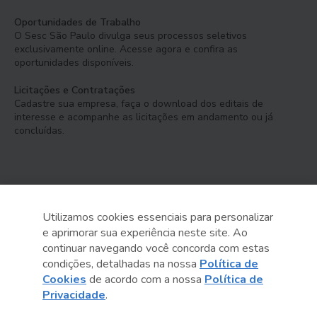
Oportunidades de Trabalho
O Sesc São Paulo divulga seus processos seletivos
exclusivamente online. Acesse agora e confira as
oportunidades disponíveis.
Licitações e Contratações
Cadastre sua empresa, faça o download dos editais de
interesse e acompanhe as licitações em andamento ou já
concluídas.
Utilizamos cookies essenciais para personalizar
e aprimorar sua experiência neste site. Ao
Serviço Social do Comércio
continuar navegando você concorda com estas
Administração Regional no Estado de São Paulo
condições, detalhadas na nossa
Política de
Cookies
de acordo com a nossa
Política de
Sesc São Paulo por aí:
Privacidade
.