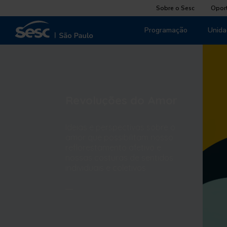
Sobre o Sesc
Opor
Programação
Unida
Revoluções do Amor
Ideias e perspectivas sobre o
amor que possibilitam nosso
reflorestamento afetivo e
nossas costuras de sentidos
individuais e coletivos