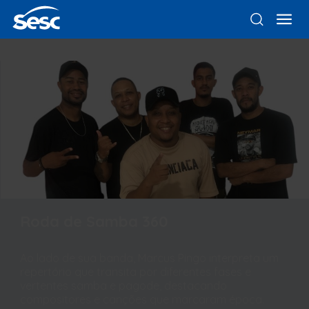
Roda de Samba 360
Ao lado de sua banda, Marcus Pingo interpreta um
repertório que transita por diferentes fases e
vertentes samba e pagode, destacando
compositores e canções que marcaram época.