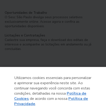
Oportunidades de Trabalho
O Sesc São Paulo divulga seus processos seletivos
exclusivamente online. Acesse agora e confira as
oportunidades disponíveis.
Licitações e Contratações
Cadastre sua empresa, faça o download dos editais de
interesse e acompanhe as licitações em andamento ou já
concluídas.
Utilizamos cookies essenciais para personalizar
e aprimorar sua experiência neste site. Ao
Serviço Social do Comércio
continuar navegando você concorda com estas
Administração Regional no Estado de São Paulo
condições, detalhadas na nossa
Política de
Cookies
de acordo com a nossa
Política de
Sesc São Paulo por aí:
Privacidade
.