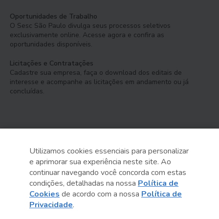
Oportunidades de Trabalho
O Sesc São Paulo divulga seus processos seletivos
exclusivamente online. Acesse agora e confira as
oportunidades disponíveis.
Licitações e Contratações
Cadastre sua empresa, faça o download dos editais de
interesse e acompanhe as licitações em andamento ou já
concluídas.
Utilizamos cookies essenciais para personalizar
e aprimorar sua experiência neste site. Ao
Serviço Social do Comércio
continuar navegando você concorda com estas
Administração Regional no Estado de São Paulo
condições, detalhadas na nossa
Política de
Cookies
de acordo com a nossa
Política de
Sesc São Paulo por aí:
Privacidade
.