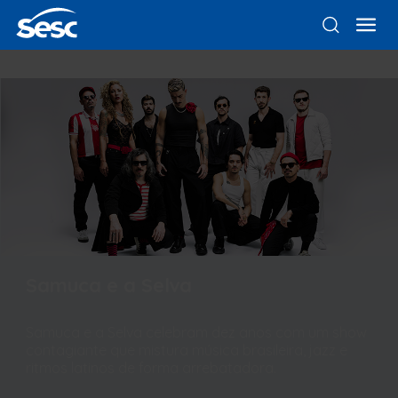
Samuca e a Selva
Samuca e a Selva celebram dez anos com um show
contagiante que mistura música brasileira, jazz e
ritmos latinos de forma arrebatadora.