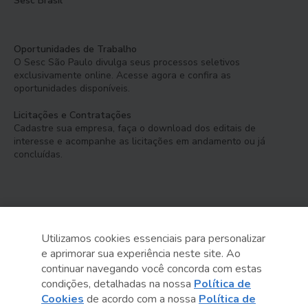
Sesc Brasil
Oportunidades de Trabalho
O Sesc São Paulo divulga seus processos seletivos
exclusivamente online. Acesse agora e confira as
oportunidades disponíveis.
Licitações e Contratações
Cadastre sua empresa, faça o download dos editais de
interesse e acompanhe as licitações em andamento ou já
concluídas.
Utilizamos cookies essenciais para personalizar
e aprimorar sua experiência neste site. Ao
Serviço Social do Comércio
continuar navegando você concorda com estas
Administração Regional no Estado de São Paulo
condições, detalhadas na nossa
Política de
Cookies
de acordo com a nossa
Política de
Sesc São Paulo por aí: