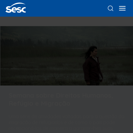
Semana sobre Direitos Humanos,
Refúgio e Migração
Uma série de atividades voltadas para a questão da
imigração de refugiados e de como o país pode
recepcioná-los de maneira a garantir-lhes suas