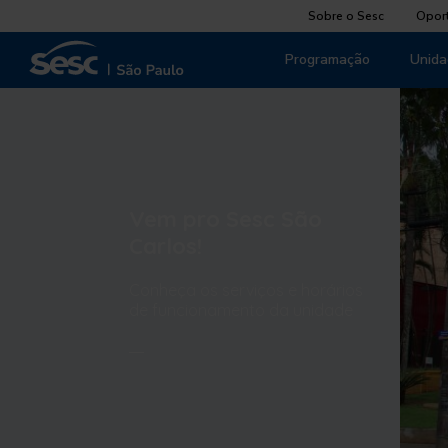
Sobre o Sesc
Opor
Programação
Unida
Vem pro Sesc São
Carlos!
Conheça os serviços e horários
de funcionamento da unidade