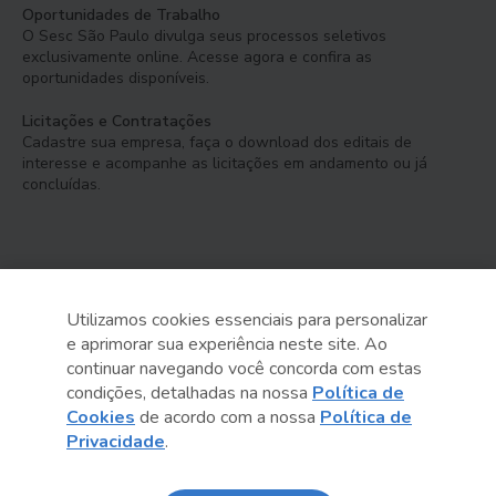
Oportunidades de Trabalho
O Sesc São Paulo divulga seus processos seletivos
exclusivamente online. Acesse agora e confira as
oportunidades disponíveis.
Licitações e Contratações
Cadastre sua empresa, faça o download dos editais de
interesse e acompanhe as licitações em andamento ou já
concluídas.
Utilizamos cookies essenciais para personalizar
e aprimorar sua experiência neste site. Ao
Serviço Social do Comércio
continuar navegando você concorda com estas
Administração Regional no Estado de São Paulo
condições, detalhadas na nossa
Política de
Cookies
de acordo com a nossa
Política de
Sesc São Paulo por aí:
Privacidade
.