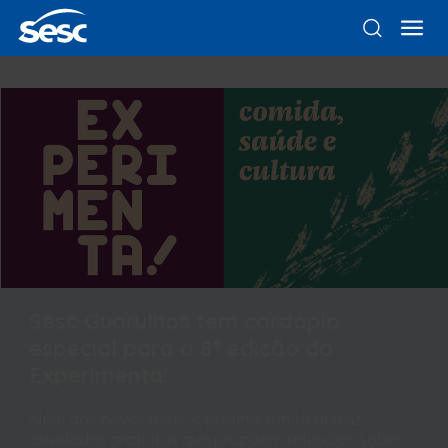
Sesc Guarulhos tem cardápio
especial para a 8ª edição do
Experimenta!
Além dos novos itens, o projeto também traz
atividades gratuitas que propõem reflexões sobre