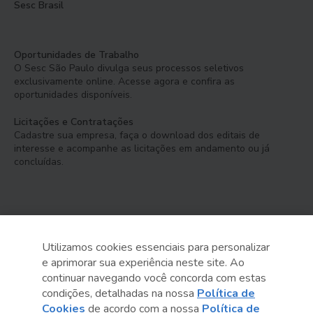
Sesc Brasil
Oportunidades de Trabalho
O Sesc São Paulo divulga seus processos seletivos
exclusivamente online. Acesse agora e confira as
oportunidades disponíveis.
Licitações e Contratações
Cadastre sua empresa, faça o download dos editais de
interesse e acompanhe as licitações em andamento ou já
concluídas.
Utilizamos cookies essenciais para personalizar
e aprimorar sua experiência neste site. Ao
Serviço Social do Comércio
continuar navegando você concorda com estas
Administração Regional no Estado de São Paulo
condições, detalhadas na nossa
Política de
Cookies
de acordo com a nossa
Política de