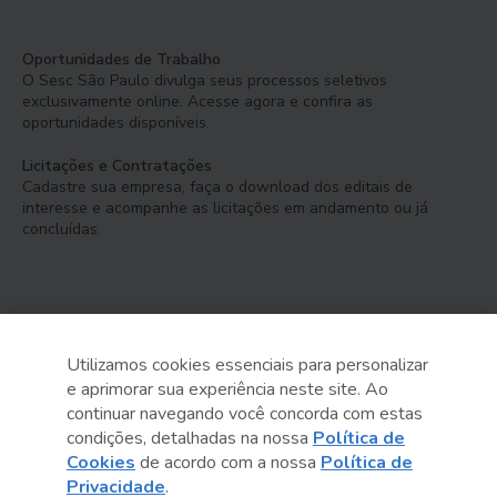
Oportunidades de Trabalho
O Sesc São Paulo divulga seus processos seletivos
exclusivamente online. Acesse agora e confira as
oportunidades disponíveis.
Licitações e Contratações
Cadastre sua empresa, faça o download dos editais de
interesse e acompanhe as licitações em andamento ou já
concluídas.
Utilizamos cookies essenciais para personalizar
e aprimorar sua experiência neste site. Ao
Serviço Social do Comércio
continuar navegando você concorda com estas
Administração Regional no Estado de São Paulo
condições, detalhadas na nossa
Política de
Cookies
de acordo com a nossa
Política de
Sesc São Paulo por aí:
Privacidade
.