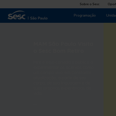
Sobre o Sesc
Opor
Programação
Unida
MAM São Paulo Visita
o Sesc Bom Retiro
Mire e Veja convida o público a
experimentar os acervos como
um campo vivo, em constante
atualização, a partir de seu
corpo, de sua linguagem e de
suas próprias experiências de
vida.