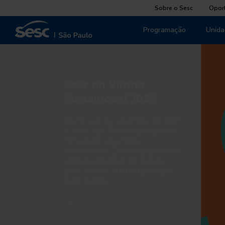
Sobre o Sesc
Opor
Programação
Unida
Sesc na Virada
Sustentável 2025
De 19 a 21 de setembro de 2025
o Sesc São Paulo participa da
15ª edição da Virada
Sustentável. O festival promove
uma diversidade de ações
gratuitas de sustentabilidade
pela cidade