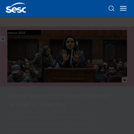
Seven Winters in Tehran (Sieben
Winter in Teheran)
O documentário não trata apenas da
desumanidade política que reina no Irã – é
sobretudo um retrato multifacetado de uma