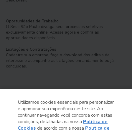
Sesc Brasil
Oportunidades de Trabalho
O Sesc São Paulo divulga seus processos seletivos
exclusivamente online. Acesse agora e confira as
oportunidades disponíveis.
Licitações e Contratações
Cadastre sua empresa, faça o download dos editais de
interesse e acompanhe as licitações em andamento ou já
concluídas.
Utilizamos cookies essenciais para personalizar
e aprimorar sua experiência neste site. Ao
Serviço Social do Comércio
continuar navegando você concorda com estas
Administração Regional no Estado de São Paulo
condições, detalhadas na nossa
Política de
Cookies
de acordo com a nossa
Política de
Sesc São Paulo por aí: