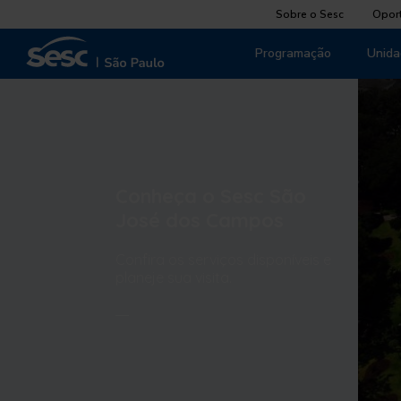
Sobre o Sesc
Opor
Programação
Unida
Conheça o Sesc São
José dos Campos
Confira os serviços disponíveis e
planeje sua visita.