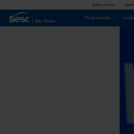
Sobre o Sesc
Opor
Programação
Unida
Tênis no Sesc Verão
Fernando Meligeni e Paula
Gonçalves promovem vivência
de tênis em Caieiras. Dia 13/1.
Grátis.