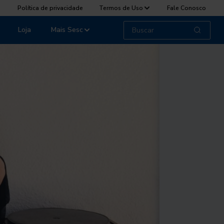
Política de privacidade
Termos de Uso
Fale Conosco
Loja
Mais Sesc
TransVersia
Com Juju Saraiva,
performer de Ca