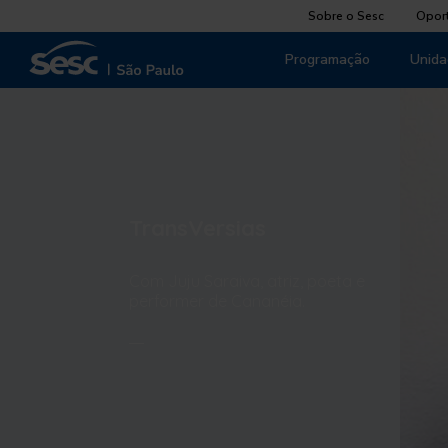
Sobre o Sesc
Opor
Programação
Unida
TransVersias
Com Juju Saraiva, atriz, poeta e
performer de Cananéia.