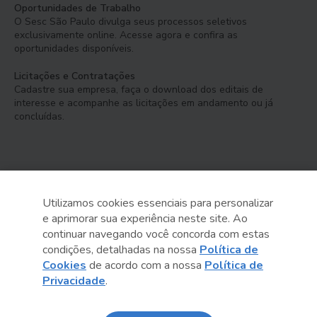
Oportunidades de Trabalho
O Sesc São Paulo divulga seus processos seletivos
exclusivamente online. Acesse agora e confira as
oportunidades disponíveis.
Licitações e Contratações
Cadastre sua empresa, faça o download dos editais de
interesse e acompanhe as licitações em andamento ou já
concluídas.
Utilizamos cookies essenciais para personalizar
e aprimorar sua experiência neste site. Ao
Serviço Social do Comércio
continuar navegando você concorda com estas
Administração Regional no Estado de São Paulo
condições, detalhadas na nossa
Política de
Cookies
de acordo com a nossa
Política de
Sesc São Paulo por aí:
Privacidade
.