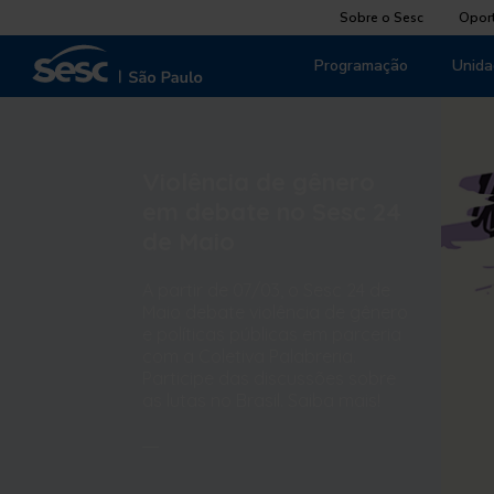
Sobre o Sesc
Opor
Programação
Unida
Violência de gênero
em debate no Sesc 24
de Maio
A partir de 07/03, o Sesc 24 de
Maio debate violência de gênero
e políticas públicas em parceria
com a Coletiva Palabreria.
Participe das discussões sobre
as lutas no Brasil. Saiba mais!