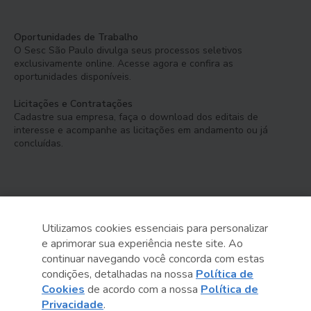
Oportunidades de Trabalho
O Sesc São Paulo divulga seus processos seletivos
exclusivamente online. Acesse agora e confira as
oportunidades disponíveis.
Licitações e Contratações
Cadastre sua empresa, faça o download dos editais de
interesse e acompanhe as licitações em andamento ou já
concluídas.
Utilizamos cookies essenciais para personalizar
e aprimorar sua experiência neste site. Ao
Serviço Social do Comércio
continuar navegando você concorda com estas
Administração Regional no Estado de São Paulo
condições, detalhadas na nossa
Política de
Cookies
de acordo com a nossa
Política de
Sesc São Paulo por aí:
Privacidade
.