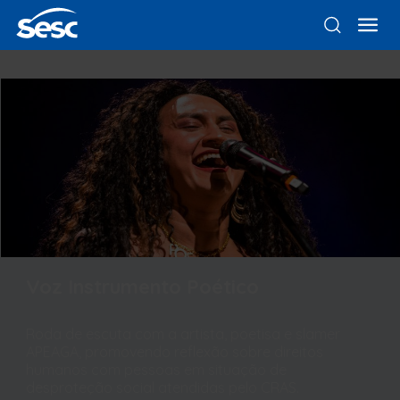
Voz Instrumento Poético
Roda de escuta com a artista, poetisa e slamer
APEAGA, promovendo reflexão sobre direitos
humanos com pessoas em situação de
desproteção social atendidas pelo CRAS.