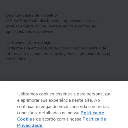
Oportunidades de Trabalho
O Sesc São Paulo divulga seus processos seletivos
exclusivamente online. Acesse agora e confira as
oportunidades disponíveis.
Licitações e Contratações
Cadastre sua empresa, faça o download dos editais de
interesse e acompanhe as licitações em andamento ou já
concluídas.
Utilizamos cookies essenciais para personalizar
e aprimorar sua experiência neste site. Ao
Serviço Social do Comércio
continuar navegando você concorda com estas
Administração Regional no Estado de São Paulo
condições, detalhadas na nossa
Política de
Cookies
de acordo com a nossa
Política de
Sesc São Paulo por aí:
Privacidade
.