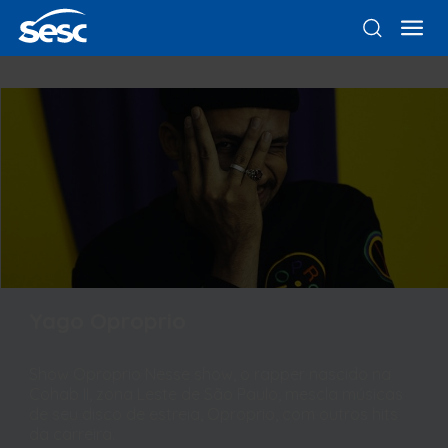
Yago Oproprio
Show Oproprio Nesse show, o rapper nascido na
Cohab II, zona Leste de São Paulo, mescla músicas
de seu disco de estreia, Oproprio, com outros hits
da carreira.