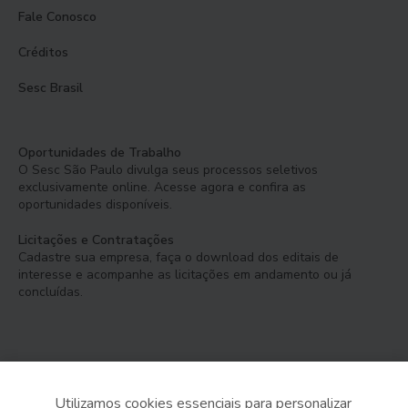
Fale Conosco
Créditos
Sesc Brasil
Oportunidades de Trabalho
O Sesc São Paulo divulga seus processos seletivos
exclusivamente online. Acesse agora e confira as
oportunidades disponíveis.
Licitações e Contratações
Cadastre sua empresa, faça o download dos editais de
interesse e acompanhe as licitações em andamento ou já
concluídas.
Utilizamos cookies essenciais para personalizar