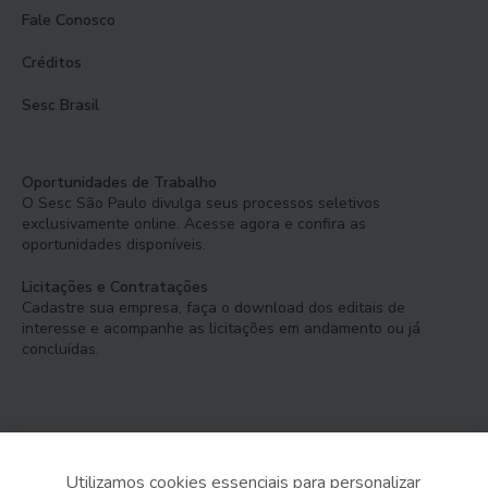
Fale Conosco
Créditos
Sesc Brasil
Oportunidades de Trabalho
O Sesc São Paulo divulga seus processos seletivos
exclusivamente online. Acesse agora e confira as
oportunidades disponíveis.
Licitações e Contratações
Cadastre sua empresa, faça o download dos editais de
interesse e acompanhe as licitações em andamento ou já
concluídas.
Utilizamos cookies essenciais para personalizar