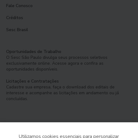
Fale Conosco
Créditos
Sesc Brasil
Oportunidades de Trabalho
O Sesc São Paulo divulga seus processos seletivos
exclusivamente online. Acesse agora e confira as
oportunidades disponíveis.
Licitações e Contratações
Cadastre sua empresa, faça o download dos editais de
interesse e acompanhe as licitações em andamento ou já
concluídas.
Utilizamos cookies essenciais para personalizar