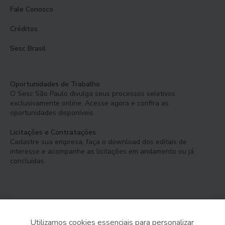
Fale Conosco
Créditos
Sesc Brasil
Oportunidades de Trabalho
O Sesc São Paulo divulga seus processos seletivos
exclusivamente online. Acesse agora e confira as
oportunidades disponíveis.
Licitações e Contratações
Cadastre sua empresa, faça o download dos editais de
interesse e acompanhe as licitações em andamento ou já
concluídas.
Utilizamos cookies essenciais para personalizar