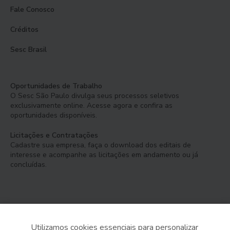
Fale Conosco
Créditos
Sesc Brasil
Oportunidades de Trabalho
O Sesc São Paulo divulga seus processos seletivos
exclusivamente online. Acesse agora e confira as
oportunidades disponíveis.
Licitações e Contratações
Cadastre sua empresa, faça o download dos editais de
interesse e acompanhe as licitações em andamento ou já
concluídas.
Utilizamos cookies essenciais para personalizar