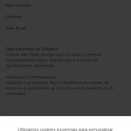
Fale Conosco
Créditos
Sesc Brasil
Oportunidades de Trabalho
O Sesc São Paulo divulga seus processos seletivos
exclusivamente online. Acesse agora e confira as
oportunidades disponíveis.
Licitações e Contratações
Cadastre sua empresa, faça o download dos editais de
interesse e acompanhe as licitações em andamento ou já
concluídas.
Utilizamos cookies essenciais para personalizar