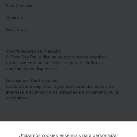
Fale Conosco
Créditos
Sesc Brasil
Oportunidades de Trabalho
O Sesc São Paulo divulga seus processos seletivos
exclusivamente online. Acesse agora e confira as
oportunidades disponíveis.
Licitações e Contratações
Cadastre sua empresa, faça o download dos editais de
interesse e acompanhe as licitações em andamento ou já
concluídas.
Utilizamos cookies essenciais para personalizar