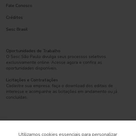
Fale Conosco
Créditos
Sesc Brasil
Oportunidades de Trabalho
O Sesc São Paulo divulga seus processos seletivos
exclusivamente online. Acesse agora e confira as
oportunidades disponíveis.
Licitações e Contratações
Cadastre sua empresa, faça o download dos editais de
interesse e acompanhe as licitações em andamento ou já
concluídas.
Utilizamos cookies essenciais para personalizar