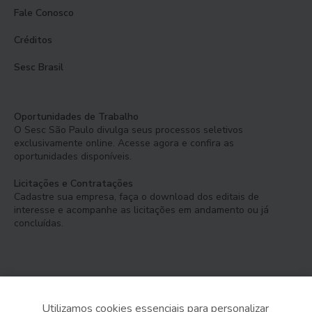
Fale Conosco
Créditos
Sesc Brasil
Oportunidades de Trabalho
O Sesc São Paulo divulga seus processos seletivos
exclusivamente online. Acesse agora e confira as
oportunidades disponíveis.
Licitações e Contratações
Cadastre sua empresa, faça o download dos editais de
interesse e acompanhe as licitações em andamento ou já
concluídas.
Utilizamos cookies essenciais para personalizar