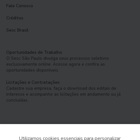
Fale Conosco
Créditos
Sesc Brasil
Oportunidades de Trabalho
O Sesc São Paulo divulga seus processos seletivos
exclusivamente online. Acesse agora e confira as
oportunidades disponíveis.
Licitações e Contratações
Cadastre sua empresa, faça o download dos editais de
interesse e acompanhe as licitações em andamento ou já
concluídas.
Utilizamos cookies essenciais para personalizar