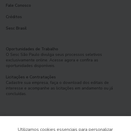
Fale Conosco
Créditos
Sesc Brasil
Oportunidades de Trabalho
O Sesc São Paulo divulga seus processos seletivos
exclusivamente online. Acesse agora e confira as
oportunidades disponíveis.
Licitações e Contratações
Cadastre sua empresa, faça o download dos editais de
interesse e acompanhe as licitações em andamento ou já
concluídas.
Utilizamos cookies essenciais para personalizar