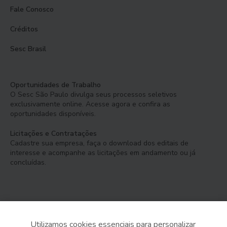
Fale Conosco
Créditos
Sesc Brasil
Oportunidades de Trabalho
O Sesc São Paulo divulga seus processos seletivos
exclusivamente online. Acesse agora e confira as
oportunidades disponíveis.
Licitações e Contratações
Cadastre sua empresa, faça o download dos editais de
interesse e acompanhe as licitações em andamento ou já
concluídas.
Utilizamos cookies essenciais para personalizar