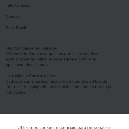
Fale Conosco
Créditos
Sesc Brasil
Oportunidades de Trabalho
O Sesc São Paulo divulga seus processos seletivos
exclusivamente online. Acesse agora e confira as
oportunidades disponíveis.
Licitações e Contratações
Cadastre sua empresa, faça o download dos editais de
interesse e acompanhe as licitações em andamento ou já
concluídas.
Utilizamos cookies essenciais para personalizar