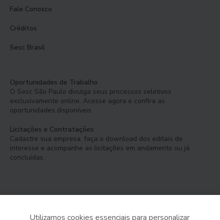
Fale Conosco
Créditos
Sesc Brasil
Oportunidades de Trabalho
O Sesc São Paulo divulga seus processos seletivos
exclusivamente online. Acesse agora e confira as
oportunidades disponíveis.
Licitações e Contratações
Cadastre sua empresa, faça o download dos editais de
interesse e acompanhe as licitações em andamento ou já
concluídas.
Utilizamos cookies essenciais para personalizar