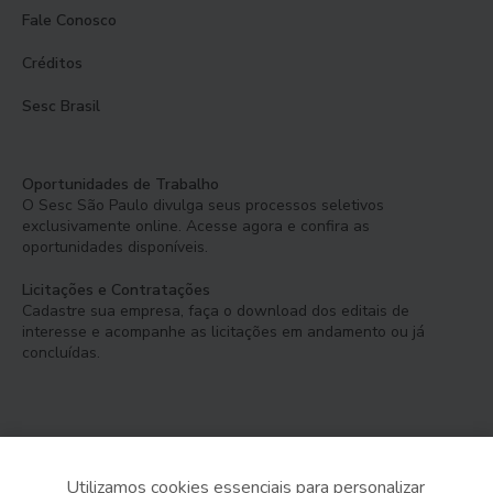
Fale Conosco
Créditos
Sesc Brasil
Oportunidades de Trabalho
O Sesc São Paulo divulga seus processos seletivos
exclusivamente online. Acesse agora e confira as
oportunidades disponíveis.
Licitações e Contratações
Cadastre sua empresa, faça o download dos editais de
interesse e acompanhe as licitações em andamento ou já
concluídas.
Utilizamos cookies essenciais para personalizar