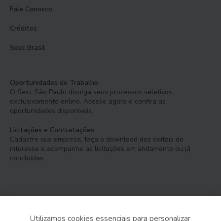
Fale Conosco
Créditos
Sesc Brasil
Oportunidades de Trabalho
O Sesc São Paulo divulga seus processos seletivos
exclusivamente online. Acesse agora e confira as
oportunidades disponíveis.
Licitações e Contratações
Cadastre sua empresa, faça o download dos editais de
interesse e acompanhe as licitações em andamento ou já
concluídas.
Utilizamos cookies essenciais para personalizar