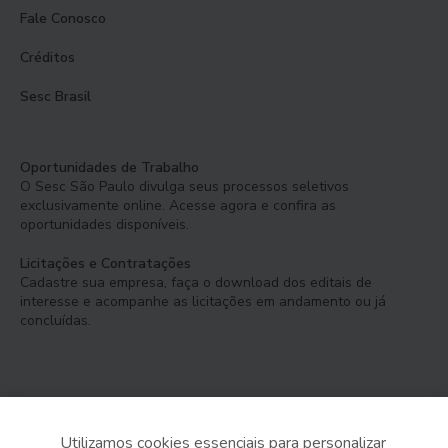
Fale Conosco
Créditos
Sesc Brasil
Oportunidades de Trabalho
O Sesc São Paulo divulga seus processos seletivos
exclusivamente online. Acesse agora e confira as
oportunidades disponíveis.
Licitações e Contratações
Cadastre sua empresa, faça o download dos editais de
interesse e acompanhe as licitações em andamento ou já
concluídas.
Utilizamos cookies essenciais para personalizar