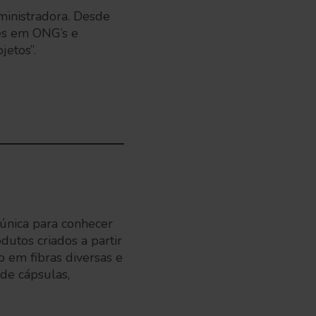
ministradora. Desde
res em ONG’s e
jetos”.
única para conhecer
dutos criados a partir
o em fibras diversas e
de cápsulas,