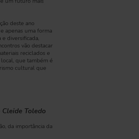
de um futuro mais
ação deste ano
que apenas uma forma
e diversificada,
ncontros vão destacar
teriais reciclados e
 local, que também é
rismo cultural que
 Cleide Toledo
são, da importância da