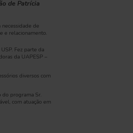
o de Patrícia
a necessidade de
te e relacionamento.
a USP. Fez parte da
adoras da UAPESP –
essórios diversos com
io do programa Sr.
tável, com atuação em