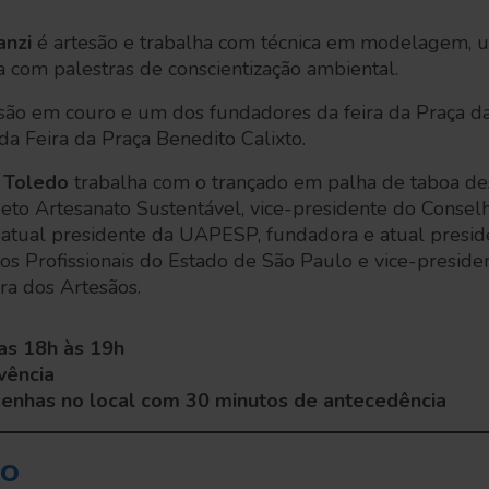
anzi
é artesão e trabalha com técnica em modelagem, uti
a com palestras de conscientização ambiental.
são em couro e um dos fundadores da feira da Praça d
da Feira da Praça Benedito Calixto.
 Toledo
trabalha com o trançado em palha de taboa de
eto Artesanato Sustentável, vice-presidente do Consel
e atual presidente da UAPESP, fundadora e atual pres
os Profissionais do Estado de São Paulo e vice-presi
ira dos Artesãos.
as 18h às 19h
vência
 senhas no local com 30 minutos de antecedência
HO