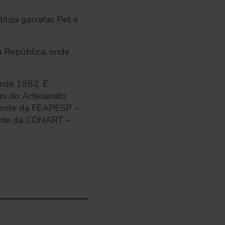
liza garrafas Pet e
a República, onde
sde 1982. É
ho do Artesanato
idente da FEAPESP –
dente da CONART –