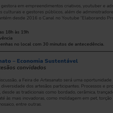
 gestora em empreendimentos criativos, youtuber e ad
s culturais e gestores públicos, além de administrado
. Mantém desde 2016 o Canal no Youtube “Elaborando Pro
as 18h às 19h
vência
senhas no local com 30 minutos de antecedência.
nato – Economia Sustentável
tesãos convidados
scussão, a Feira de Artesanato será uma oportunidade 
 diversidade dos artesãos participantes. Processos e pro
s, desde as tradicionais como bordado, cerâmica, trançad
até às mais inovadoras, como moldagem em pet, torção 
mosaico, entre outras.