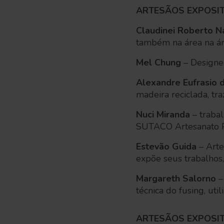
ARTESÃOS EXPOSITO
Claudinei Roberto N
também na área na ár
Mel Chung
– Designer
Alexandre Eufrasio 
madeira reciclada, tr
Nuci Miranda
– trabal
SUTACO Artesanato Pa
Estevão Guida
– Arte
expõe seus trabalhos,
Margareth Salorno
–
técnica do fusing, uti
ARTESÃOS EXPOSIT