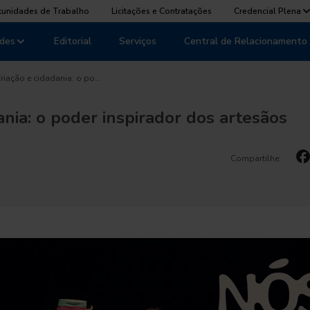
tunidades de Trabalho
Licitações e Contratações
Credencial Plena
des
Editorial
Serviços
Central de Relacionamento
riação e cidadania: o po…
ania: o poder inspirador dos artesãos
Compartilhe: