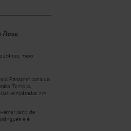
e Rose
 públicas, meio
scola Panamericana de
cnico Templo,
tárias esmaltadas em
no-americano de
Rodrigues e é