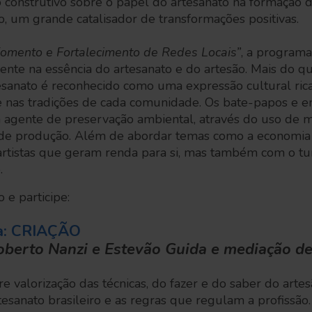
construtivo sobre o papel do artesanato na formação 
vo, um grande catalisador de transformações positivas.
Fomento e Fortalecimento de Redes Locais”
, a program
te na essência do artesanato e do artesão. Mais do 
tesanato é reconhecido como uma expressão cultural rica 
 e nas tradições de cada comunidade. Os bate-papos e e
agente de preservação ambiental, através do uso de ma
s de produção. Além de abordar temas como a economia
artistas que geram renda para si, mas também com o tu
.
 e participe:
a: CRIAÇÃO
berto Nanzi e Estevão Guida e mediação de
re valorização das técnicas, do fazer e do saber do arte
tesanato brasileiro e as regras que regulam a profissão.