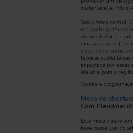
promover um diálogo 
sustentável e inclusi
Sob o tema central
“
mergulha profundamen
de subsistência, o ar
enraizada na história
o seu papel como um 
técnicas sustentávei
impactada por esses 
ele atrai para a região
Confira a programação
Mesa de abertur
Com Claudinei Ro
Esta mesa tratará sob
base conceitual do ar