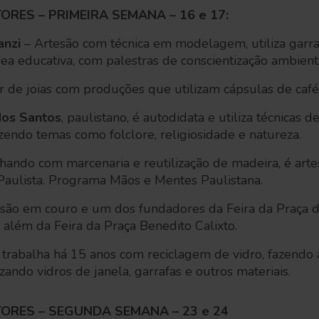
RES – PRIMEIRA SEMANA – 16 e 17:
anzi
– Artesão com técnica em modelagem, utiliza garra
ea educativa, com palestras de conscientização ambien
 de joias com produções que utilizam cápsulas de café
dos Santos
, paulistano, é autodidata e utiliza técnicas 
azendo temas como folclore, religiosidade e natureza.
hando com marcenaria e reutilização de madeira, é arte
ulista. Programa Mãos e Mentes Paulistana.
são em couro e um dos fundadores da Feira da Praça d
 além da Feira da Praça Benedito Calixto.
 trabalha há 15 anos com reciclagem de vidro, fazendo 
lizando vidros de janela, garrafas e outros materiais.
ORES – SEGUNDA SEMANA – 23 e 24