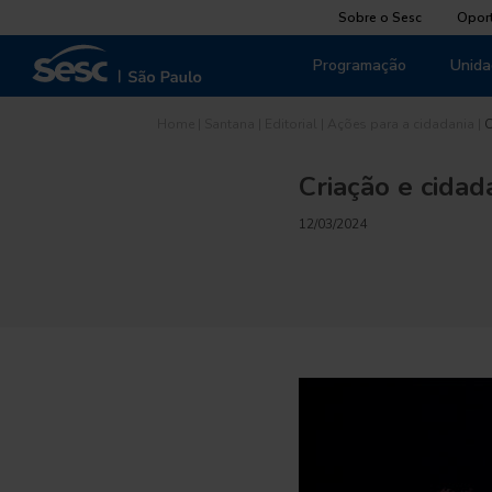
Sobre o Sesc
Opor
Programação
Unida
Home
|
Santana
|
Editorial
|
Ações para a cidadania
|
C
Criação e cidad
12/03/2024