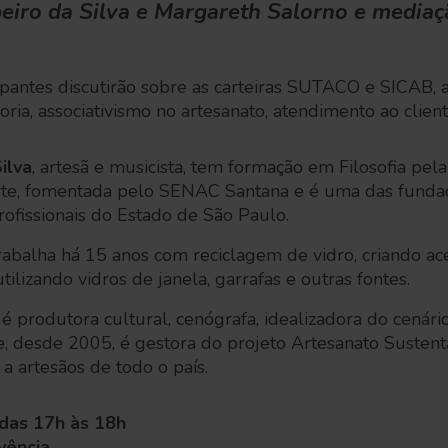
eiro da Silva e Margareth Salorno e mediaçã
ipantes discutirão sobre as carteiras SUTACO e SICAB, 
oria, associativismo no artesanato, atendimento ao clien
ilva
, artesã e musicista, tem formação em Filosofia pel
rte, fomentada pelo SENAC Santana e é uma das fund
ofissionais do Estado de São Paulo.
rabalha há 15 anos com reciclagem de vidro, criando ac
utilizando vidros de janela, garrafas e outras fontes.
é produtora cultural, cenógrafa, idealizadora do cenár
e, desde 2005, é gestora do projeto Artesanato Susten
 a artesãos de todo o país.
 das 17h às 18h
vência