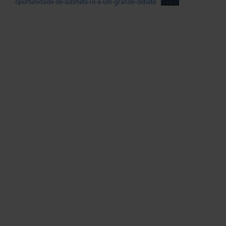
oportunidade-de-submete-lo-a-um-grande-debate
Baixar