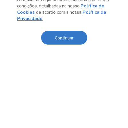
condições, detalhadas na nossa
Política de
Cookies
de acordo com a nossa
Política de
Privacidade
.
Continuar
Anterior
Próximo post
Sobre o Sesc
Central de Relacionamento
Transparência
Código de Conduta e Ética
Política de Privacidade
Política de Cookies