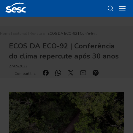
Home
|
Editorial
|
Revista E
|
ECOS DA ECO-92 | Conferên…
ECOS DA ECO-92 | Conferência
do clima repercute após 30 anos
27/05/2022
Compartilhe: