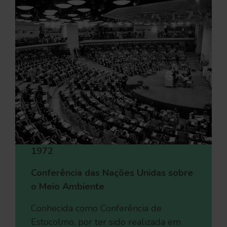
1972
Conferência das Nações Unidas sobre
o Meio Ambiente
Conhecida como Conferência de
Estocolmo, por ter sido realizada em