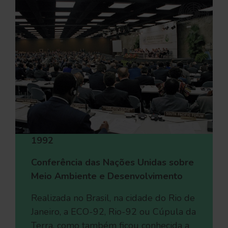
1992
Conferência das Nações Unidas sobre
Meio Ambiente e Desenvolvimento
Realizada no Brasil, na cidade do Rio de
Janeiro, a ECO-92, Rio-92 ou Cúpula da
Terra, como também ficou conhecida a