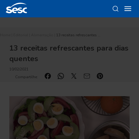
Home
|
Editorial
|
Alimentação
|
13 receitas refrescantes …
13 receitas refrescantes para dias
quentes
10/02/2021
Compartilhe: