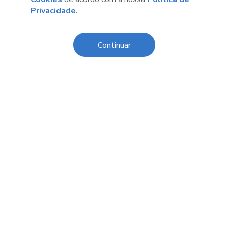
Anterior
Próximo post
Privacidade
.
Continuar
Sobre o Sesc
Central de Relacionamento
Transparência
Código de Conduta e Ética
Política de Privacidade
Política de Cookies
Fale Conosco
Créditos
Sesc Brasil