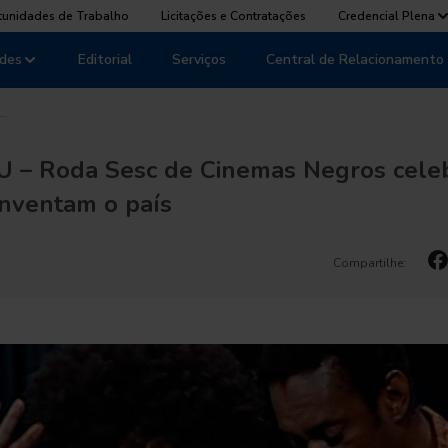
tunidades de Trabalho
Licitações e Contratações
Credencial Plena
des
Editorial
Serviços
Central de Relacionamento
 …
JU – Roda Sesc de Cinemas Negros cele
inventam o país
Compartilhe: