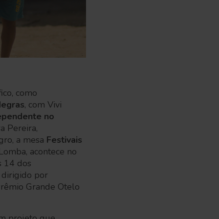
fico, como
Negras
, com Vivi
ependente no
 Pereira,
gro, a
mesa
Festivais
a Lomba, acontece no
s 14 dos
dirigido por
 Prêmio Grande Otelo
m projeto que