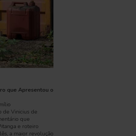
egro que Apresentou o
mílio
 de Vinicius de
mentário que
itanga e roteiro
lês, a maior revolução