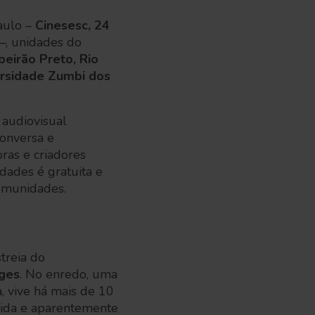
aulo –
Cinesesc, 24
–, unidades do
beirão Preto, Rio
rsidade Zumbi dos
o audiovisual
conversa e
oras e criadores
idades é gratuita e
comunidades.
treia do
rges
.
No enredo, uma
, vive há mais de 10
cida e aparentemente