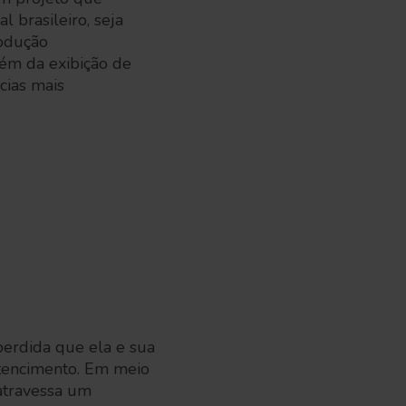
 brasileiro, seja
rodução
lém da exibição de
cias mais
perdida que ela e sua
rtencimento. Em meio
 atravessa um