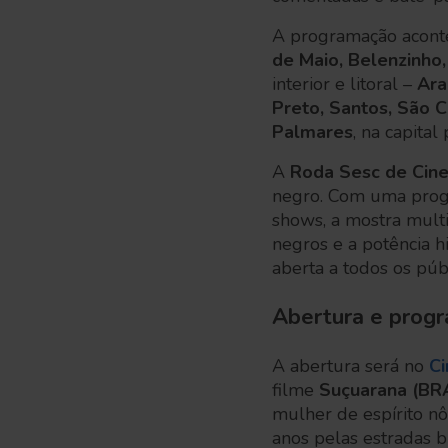
A programação aconte
de Maio, Belenzinho
interior e litoral –
Arar
Preto, Santos, São 
Palmares
, na capital
A
Roda Sesc de Cin
negro. Com uma progr
shows, a mostra multi
negros e a potência hi
aberta a todos os pú
Abertura e prog
A abertura será no
Ci
filme
Suçuarana (BRA
mulher de espírito n
anos pelas estradas 