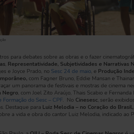
ação
tros para debates sobre as obras e o fazer cinematográ
as
,
Representatividade, Subjetividades e Narrativas 
ges e Joyce Prado, no
Sesc 24 de maio
, e
Produção Ind
emporâneo,
com Fagner Bruno, Eddie Mansan e Thainara
raçar um panorama de festivais e mostras de cinema ne
a Negro
, com Joel Zito Araújo, Thais Scabio e Fernand
e Formação do Sesc – CPF
. No
Cinesesc
, serão exibido
os. Destaque para
Luiz Melodia – no Coração do Brasil,
bre a vida e obra do cantor Luiz Melodia, indicado ao
.
São Paulo, a
OJU – Roda Sesc de Cinemas Negros
é u