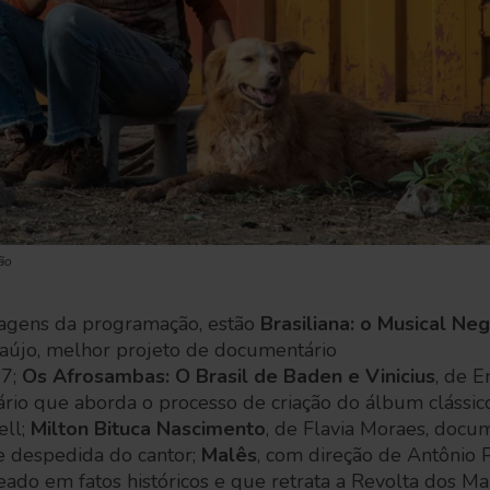
ão
ragens da programação, estão
Brasiliana: o Musical N
Araújo, melhor projeto de documentário
17;
Os Afrosambas: O Brasil de Baden e Vinicius
, de E
io que aborda o processo de criação do álbum clássico
ell;
Milton Bituca Nascimento
, de Flavia Moraes, docu
 despedida do cantor;
Malês
, com direção de Antônio P
ado em fatos históricos e que retrata a Revolta dos Ma