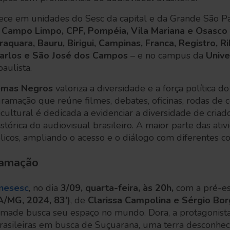
ce em unidades do Sesc da capital e da Grande São P
, Campo Limpo, CPF, Pompéia, Vila Mariana e Osasco
aquara, Bauru, Birigui, Campinas, Franca, Registro, Ri
Carlos e São José dos Campos
– e no campus da
Unive
 paulista.
emas Negros
valoriza a diversidade e a força política d
amação que reúne filmes, debates, oficinas, rodas de 
cultural é dedicada a evidenciar a diversidade de criad
stórica do audiovisual brasileiro. A maior parte das ativ
blicos, ampliando o acesso e o diálogo com diferentes 
ramação
nesesc
, no dia
3/09, quarta-feira, às 20h,
com a pré-es
/MG, 2024, 83’)
, de
Clarissa Campolina e Sérgio Bo
ômade busca seu espaço no mundo. Dora, a protagonista
brasileiras em busca de Suçuarana, uma terra desconhe