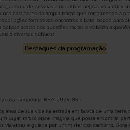
tagonismo de pessoas e narrativas negras no audiovisual
u nos bastidores da ampla trama que compreende a p
ropor ações formativas, encontros e bate-papos, para a
 debate acerca das questões raciais e viabiliza experiên
veis a diversos públicos.
Destaques da programação
 Clarissa Campolina. BRA, 2025, 85’)
os anos de sua vida na estrada em busca de uma terra 
um lugar mítico onde imagina que possa encontrar pe
s viajantes e guiada por um misterioso cachorro, Dora