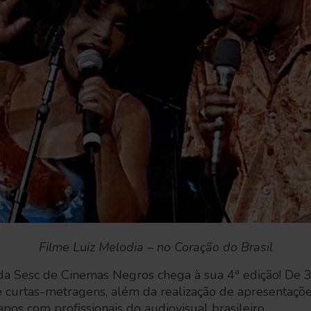
Filme Luiz Melodia – no Coração do Brasil
a Sesc de Cinemas Negros chega à sua 4ª edição! De 3
 curtas-metragens, além da realização de apresentações,
os com profissionais do audiovisual brasileiro.