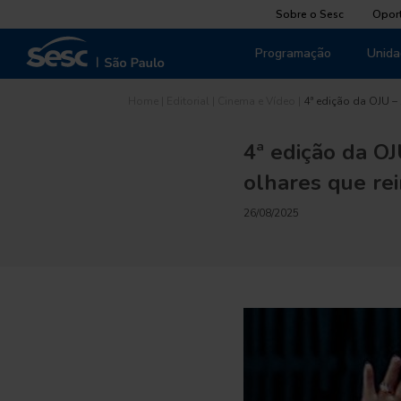
Sobre o Sesc
Opor
Programação
Unida
Home
|
Editorial
|
Cinema e Vídeo
|
4ª edição da OJU –
4ª edição da O
olhares que re
26/08/2025