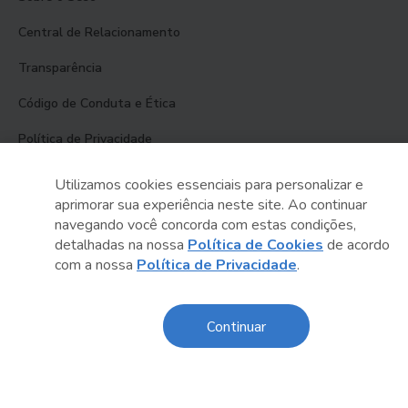
Central de Relacionamento
Transparência
Código de Conduta e Ética
Política de Privacidade
Política de Cookies
Utilizamos cookies essenciais para personalizar e
aprimorar sua experiência neste site. Ao continuar
Fale Conosco
navegando você concorda com estas condições,
detalhadas na nossa
Política de Cookies
de acordo
Créditos
com a nossa
Política de Privacidade
.
Sesc Brasil
Continuar
Oportunidades de Trabalho
O Sesc São Paulo divulga seus processos seletivos
exclusivamente online. Acesse agora e confira as
oportunidades disponíveis.