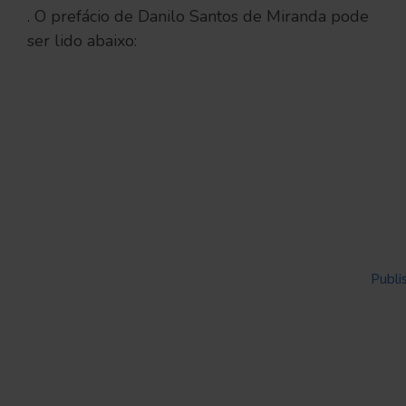
. O prefácio de Danilo Santos de Miranda pode
ser lido abaixo:
Powered by
Issuu
Publi