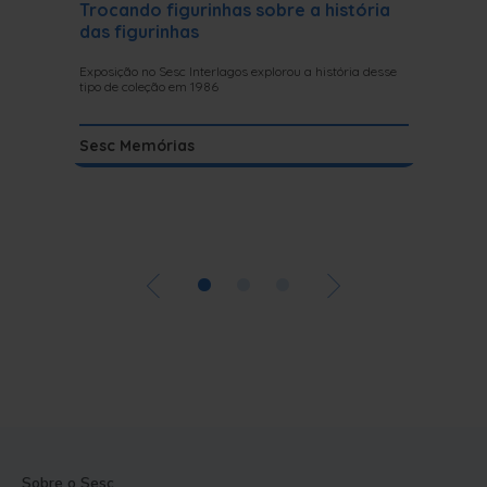
Trocando figurinhas sobre a história
Outros
das figurinhas
Das escol
salão, do
Exposição no Sesc Interlagos explorou a história desse
carnavale
tipo de coleção em 1986
Sesc M
Sesc Memórias
•
•
•
Sobre o Sesc