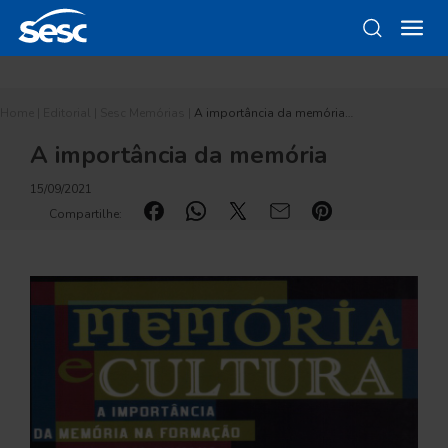
Home
|
Editorial
|
Sesc Memórias
|
A importância da memória…
A importância da memória
15/09/2021
Compartilhe: