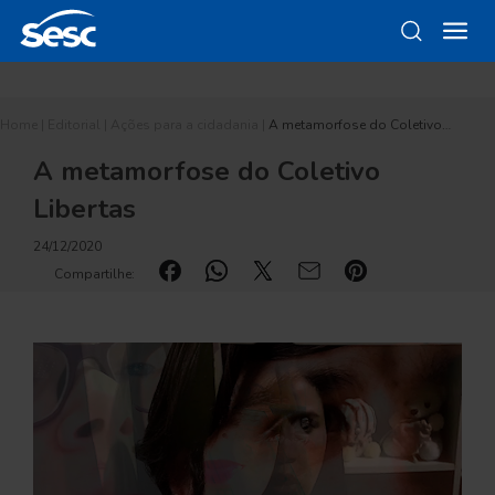
Home
|
Editorial
|
Ações para a cidadania
|
A metamorfose do Coletivo…
A metamorfose do Coletivo
Libertas
24/12/2020
Compartilhe: