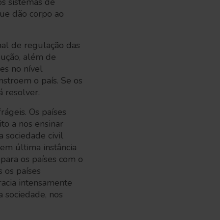
os sistemas de
que dão corpo ao
nal de regulação das
dução, além de
des no nível
stroem o país. Se os
á resolver.
rágeis. Os países
to a nos ensinar
 sociedade civil
em última instância
 para os países com o
 os países
racia intensamente
a sociedade, nos