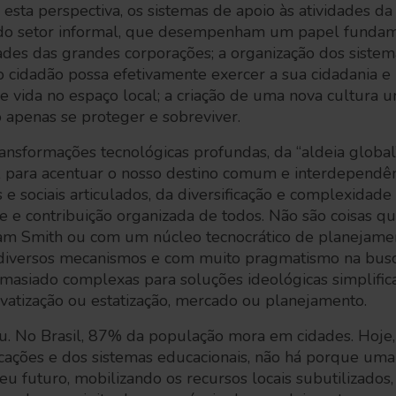
esta perspectiva, os sistemas de apoio às atividades 
o setor informal, que desempenham um papel funda
ades das grandes corporações; a organização dos sistema
 cidadão possa efetivamente exercer a sua cidadania e i
e vida no espaço local; a criação de uma nova cultura 
o apenas se proteger e sobreviver.
ransformações tecnológicas profundas, da “aldeia globa
, para acentuar o nosso destino comum e interdependênc
e sociais articulados, da diversificação e complexidad
te e contribuição organizada de todos. Não são coisas 
dam Smith ou com um núcleo tecnocrático de planejam
 diversos mecanismos e com muito pragmatismo na busc
asiado complexas para soluções ideológicas simplifica
vatização ou estatização, mercado ou planejamento.
. No Brasil, 87% da população mora em cidades. Hoje, 
ações e dos sistemas educacionais, não há porque uma
eu futuro, mobilizando os recursos locais subutilizados