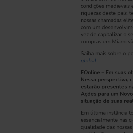
condições medievais e
riquezas deste país,
nossas chamadas elit
com um desenvolvime
vez de capitalizar o 
compras em Miami vã
Saiba mais sobre o po
global
.
EOnline – Em suas ob
Nessa perspectiva, c
estarão presentes n
Ações para um Novo 
situação de suas rea
Em última instância t
essencialmente nas ci
qualidade das nossas 