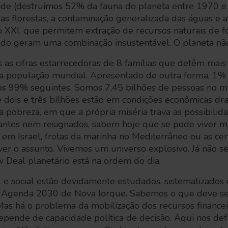
ade (destruímos 52% da fauna do planeta entre 1970 
s florestas, a contaminação generalizada das águas e a
 XXI, que permitem extração de recursos naturais de f
sado geram uma combinação insustentável. O planeta n
 as cifras estarrecedoras de 8 famílias que detêm mais
 população mundial. Apresentado de outra forma, 1% 
os 99% seguintes. Somos 7,45 bilhões de pessoas no 
e dois e três bilhões estão em condições econômicas dra
pobreza, em que a própria miséria trava as possibilidad
rantes nem resignados, sabem hoje que se pode viver m
 em Israel, frotas da marinha no Mediterrâneo ou as cerc
ver o assunto. Vivemos um universo explosivo. Já não 
Deal planetário está na ordem do dia.
 e social estão devidamente estudados, sistematizados
a Agenda 2030 de Nova Iorque. Sabemos o que deve se
as há o problema da mobilização dos recursos finance
depende de capacidade política de decisão. Aqui nos d