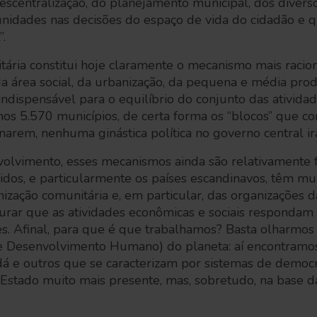
descentralização, do planejamento municipal, dos divers
unidades nas decisões do espaço de vida do cidadão e 
”.
tária constitui hoje claramente o mecanismo mais racio
 da área social, da urbanização, da pequena e média pro
 indispensável para o equilíbrio do conjunto das ativida
s 5.570 municípios, de certa forma os “blocos” que con
narem, nenhuma ginástica política no governo central ir
olvimento, esses mecanismos ainda são relativamente f
vidos, e particularmente os países escandinavos, têm mui
ização comunitária e, em particular, das organizações da
rar que as atividades econômicas e sociais respondam 
s. Afinal, para que é que trabalhamos? Basta olharmos
e Desenvolvimento Humano) do planeta: aí encontramos
dá e outros que se caracterizam por sistemas de democ
 Estado muito mais presente, mas, sobretudo, na base d