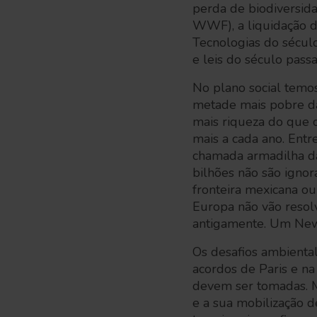
perda de biodiversid
WWF), a liquidação da
Tecnologias do século
e leis do século pas
No plano social temos
metade mais pobre da
mais riqueza do que 
mais a cada ano. Entr
chamada armadilha da 
bilhões não são igno
fronteira mexicana ou
Europa não vão resol
antigamente. Um New 
Os desafios ambiental
acordos de Paris e n
devem ser tomadas. M
e a sua mobilização 