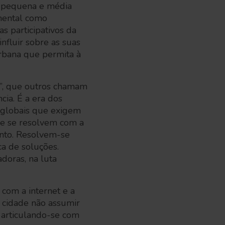
da pequena e média
mental como
s participativos da
nfluir sobre as suas
urbana que permita à
l”, que outros chamam
ia. É a era dos
e globais que exigem
que se resolvem com a
ento. Resolvem-se
a de soluções.
doras, na luta
com a internet e a
 cidade não assumir
, articulando-se com