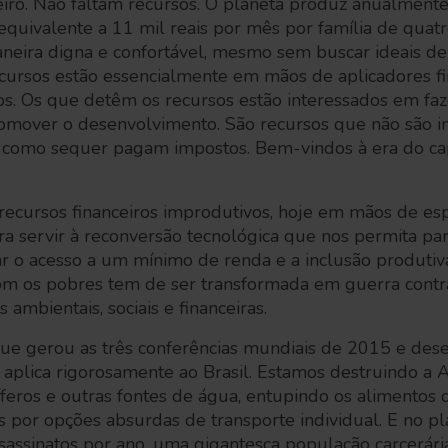
nceiro. Não faltam recursos. O planeta produz anualmente
 equivalente a 11 mil reais por mês por família de quat
neira digna e confortável, mesmo sem buscar ideais de
cursos estão essencialmente em mãos de aplicadores fi
os. Os que detêm os recursos estão interessados em faz
mover o desenvolvimento. São recursos que não são in
 como sequer pagam impostos. Bem-vindos à era do ca
 recursos financeiros improdutivos, hoje em mãos de e
ra servir à reconversão tecnológica que nos permita par
ar o acesso a um mínimo de renda e a inclusão produtiv
com os pobres tem de ser transformada em guerra contr
s ambientais, sociais e financeiras.
que gerou as três conferências mundiais de 2015 e de
aplica rigorosamente ao Brasil. Estamos destruindo a 
eros e outras fontes de água, entupindo os alimentos d
s por opções absurdas de transporte individual. E no pla
ssassinatos por ano, uma gigantesca população carcerár