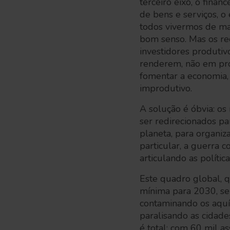
terceiro eixo, o fina
de bens e serviços, o
todos vivermos de ma
bom senso. Mas os re
investidores produtiv
renderem, não em pro
fomentar a economia,
improdutivo.
A solução é óbvia: os
ser redirecionados pa
planeta, para organiz
particular, a guerra 
articulando as política
Este quadro global, 
mínima para 2030, se 
contaminando os aquíf
paralisando as cidade
é total; com 60 mil a