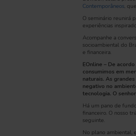
Contemporâneos
, qu
O seminário reunirá p
experiências inspirad
Acompanhe a conversa
socioambiental do Bra
e financeira.
EOnline – De acordo
consumimos em menos
naturais. As grande
negativo no ambiente
tecnologia. O senho
Há um pano de fundo 
financeiro. O nosso 
seguinte.
No plano ambiental, 