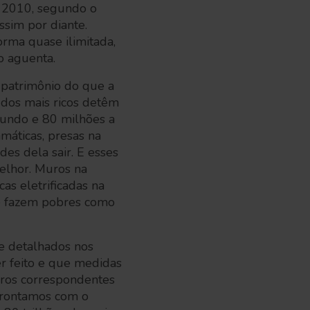
e 2010, segundo o
ssim por diante.
orma quase ilimitada,
ão aguenta.
 patrimônio do que a
dos mais ricos detêm
mundo e 80 milhões a
máticas, presas na
es dela sair. E esses
elhor. Muros na
as eletrificadas na
se fazem pobres como
 e detalhados nos
r feito e que medidas
iros correspondentes
efrontamos com o