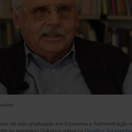
Dowbor
ssor de pós-graduação em Economia e Administração n
nte no seminário Diálogos sobre os
Desafios Socioambie