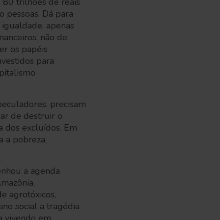
 80 trilhões de reais
ro pessoas. Dá para
 igualdade, apenas
nanceiros, não de
er os papéis
vestidos para
pitalismo
speculadores, precisam
ar de destruir o
a dos excluídos. Em
a a pobreza,
senhou a agenda
Amazônia,
e agrotóxicos,
no social a tragédia
ia vivendo em