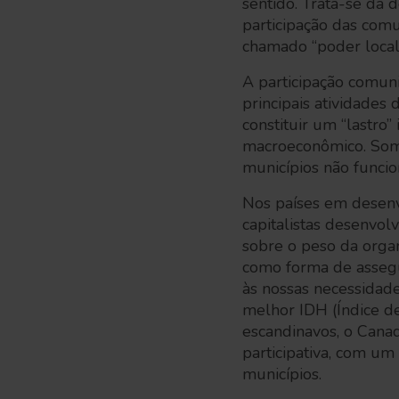
sentido. Trata-se da 
participação das com
chamado “poder local
A participação comuni
principais atividades
constituir um “lastro”
macroeconômico. Somo
municípios não funcio
Nos países em desenv
capitalistas desenvol
sobre o peso da organ
como forma de assegu
às nossas necessidade
melhor IDH (Índice d
escandinavos, o Cana
participativa, com um
municípios.