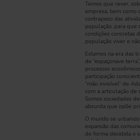
Temos que rever, sob 
empresa, bem como d
contrapeso das ativid
população, para que o
condições concretas d
população viver e nã
Estamos na era das t
de “espaçonave terra”
processos econômicos 
participação conscien
“mão invisível” de A
com a articulação de
Somos sociedades dem
absurda que opõe pri
O mundo se urbanizou
expansão das comunic
de forma decidida o s