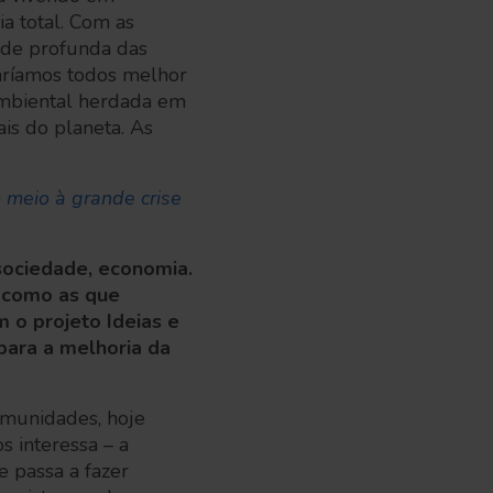
a total. Com as
ade profunda das
aríamos todos melhor
ambiental herdada em
ais do planeta. As
 meio à grande crise
 sociedade, economia.
, como as que
 o projeto Ideias e
ara a melhoria da
comunidades, hoje
s interessa – a
e passa a fazer