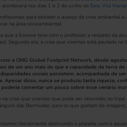
e acontecerá nos dias 1 e 2 de junho no
Sesc Vila Maria
rofissionais para debater o avanço da crise ambiental e
oras na área socioambiental.
 que a Eonline teve com o professor a respeito da atua
sil. Segundo ele, a crise que vivemos está pautada no tr
 com a ONG Global Footprint Network, desde agost
 de um ano mais do que a capacidade da terra de 
s disparidades sociais persistem, acompanhada de u
. Apesar disso, nunca se produziu tanta riqueza, co
r poderia comentar um pouco sobre esse cenário mun
na crise que vivemos que pode ser resumido no tripé a
triângulo das Bermudas, para os que gostam de imagens
estamos literalmente destruindo o planeta, com o aquec