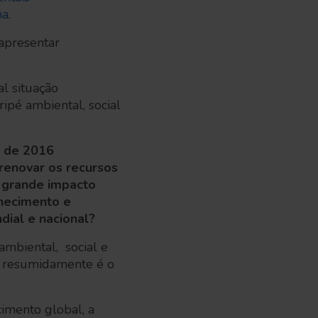
na
.
 apresentar
l situação
ipé ambiental, social
o de 2016
renovar os recursos
m grande impacto
nhecimento e
dial e nacional?
mbiental, social e
, resumidamente é o
imento global, a