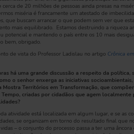
 cerca de 20 milhões de pessoas ainda presas na miséri
 termos miséria é francamente um atestado de imbecilid
es, que buscam arrancar o que podem sem ver que est
nto mais equilibrado. Estamos destruindo a riqueza 
seu potencial e mantendo o país entre os 10 mais desigu
o bem, obrigado.
nto de vista do Professor Ladislau no artigo
Crônica em
ras há uma grande discussão a respeito da política,
omo o senhor enxerga as iniciativas socioambientais
a Mostra Territórios em Transformação, que compõem
Tempo, criadas por cidadãos que agem localmente p
lidades?
oda atividade está localizada em algum lugar, e se as 
dades, se organizam em torno do resultado final que no
vidas – o conjunto do processo passa a ter uma âncora 