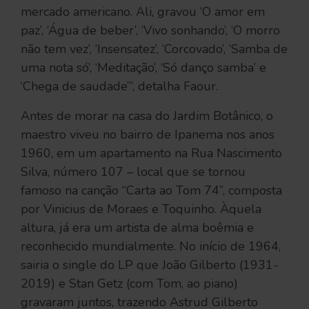
mercado americano. Ali, gravou ‘O amor em
paz’, ‘Água de beber’, ‘Vivo sonhando’, ‘O morro
não tem vez’, ‘Insensatez’, ‘Corcovado’, ‘Samba de
uma nota só’, ‘Meditação’, ‘Só danço samba’ e
‘Chega de saudade’”, detalha Faour.
Antes de morar na casa do Jardim Botânico, o
maestro viveu no bairro de Ipanema nos anos
1960, em um apartamento na Rua Nascimento
Silva, número 107 – local que se tornou
famoso na canção “Carta ao Tom 74”, composta
por Vinicius de Moraes e Toquinho. Àquela
altura, já era um artista de alma boêmia e
reconhecido mundialmente. No início de 1964,
sairia o single do LP que João Gilberto (1931-
2019) e Stan Getz (com Tom, ao piano)
gravaram juntos, trazendo Astrud Gilberto