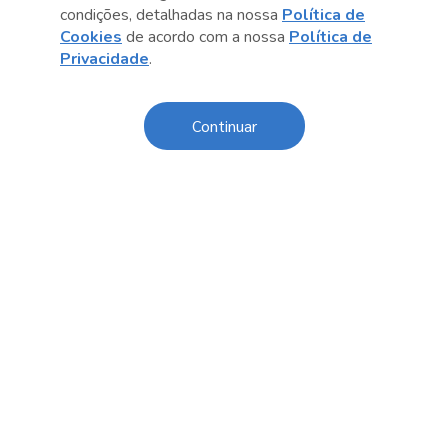
Anterior
Próximo post
condições, detalhadas na nossa
Política de
Cookies
de acordo com a nossa
Política de
Privacidade
.
Continuar
Conteúdo relacionado
Tecnologias indígenas
Ignáci
um imo