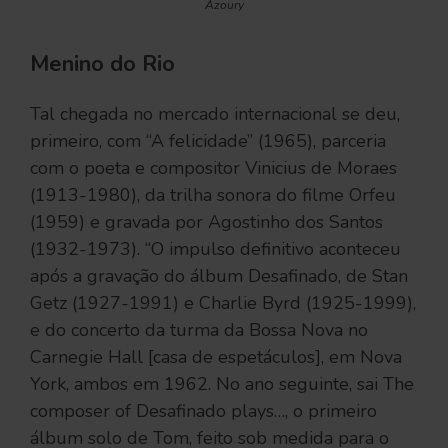
Azoury
Menino do Rio
Tal chegada no mercado internacional se deu,
primeiro, com “A felicidade” (1965), parceria
com o poeta e compositor Vinicius de Moraes
(1913-1980), da trilha sonora do filme Orfeu
(1959) e gravada por Agostinho dos Santos
(1932-1973). “O impulso definitivo aconteceu
após a gravação do álbum Desafinado, de Stan
Getz (1927-1991) e Charlie Byrd (1925-1999),
e do concerto da turma da Bossa Nova no
Carnegie Hall [casa de espetáculos], em Nova
York, ambos em 1962. No ano seguinte, sai The
composer of Desafinado plays…, o primeiro
álbum solo de Tom, feito sob medida para o