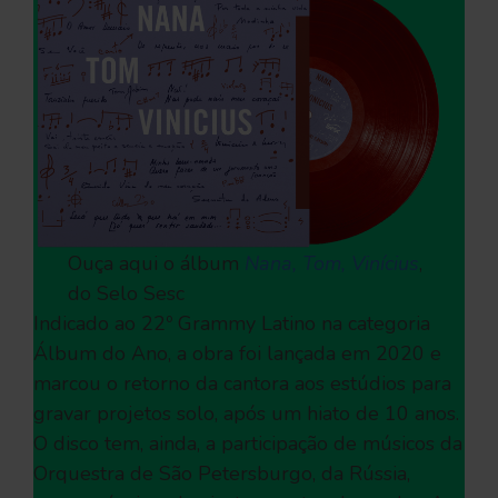
Ouça aqui o álbum
Nana, Tom, Vinícius
,
do Selo Sesc
Indicado ao 22º Grammy Latino na categoria
Álbum do Ano, a obra foi lançada em 2020 e
marcou o retorno da cantora aos estúdios para
gravar projetos solo, após um hiato de 10 anos.
O disco tem, ainda, a participação de músicos da
Orquestra de São Petersburgo, da Rússia,