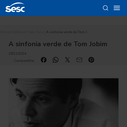
Home
|
Editorial
|
Selo Sesc
|
A sinfonia verde de Tom J…
A sinfonia verde de Tom Jobim
29/11/2024
Compartilhe: