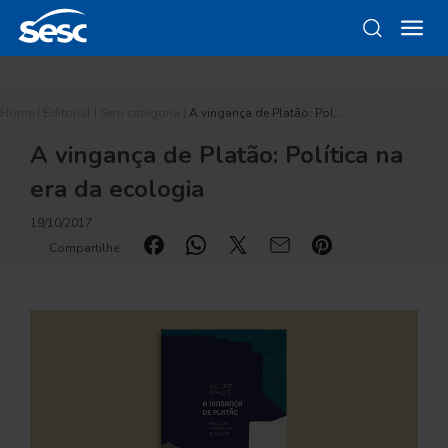
Home
|
Editorial
|
Sem categoria
|
A vingança de Platão: Pol…
A vingança de Platão: Política na
era da ecologia
19/10/2017
Compartilhe: