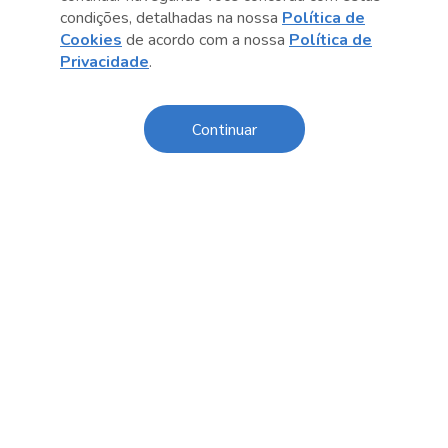
condições, detalhadas na nossa
Política de
Cookies
de acordo com a nossa
Política de
Anterior
Próximo post
Privacidade
.
Continuar
Sobre o Sesc
Central de Relacionamento
Transparência
Código de Conduta e Ética
Política de Privacidade
Política de Cookies
Fale Conosco
Créditos