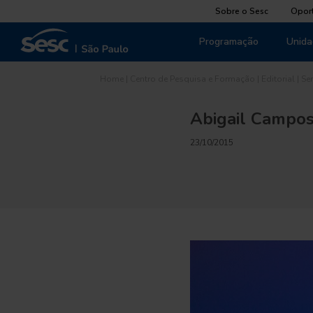
Sobre o Sesc
Opor
Programação
Unida
Home
|
Centro de Pesquisa e Formação
|
Editorial
|
Se
Abigail Campos
23/10/2015