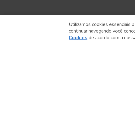
Utilizamos cookies essenciais p
continuar navegando você conc
Anterior
Cookies
de acordo com a nos
Serviço Social do Comércio
Administração Regional no Estado de São Paulo
Sesc São Paulo por aí: