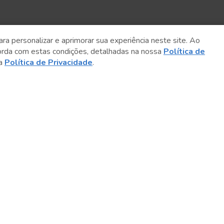
ara personalizar e aprimorar sua experiência neste site. Ao
orda com estas condições, detalhadas na nossa
Política de
sa
Política de Privacidade
.
Sobre o Sesc
Central de Relacionamento
Transparência
Código de Conduta e Ética
Política de Privacidade
Política de Cookies