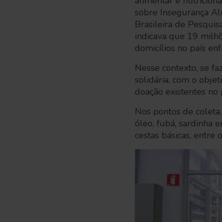
alimentar e nutricion
sobre Insegurança Al
Brasileira de Pesqui
indicava que 19 milh
domicílios no país e
Nesse contexto, se f
solidária, com o obj
doação existentes n
Nos pontos de coleta, 
óleo, fubá, sardinha 
cestas básicas, entre 