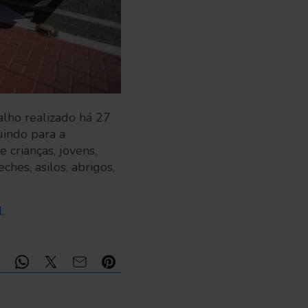
alho realizado há 27
uindo para a
 crianças, jovens,
ches, asilos, abrigos,
l
.