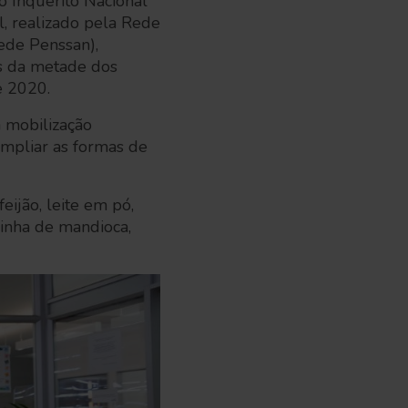
o Inquérito Nacional
, realizado pela Rede
ede Penssan),
is da metade dos
de 2020.
 mobilização
ampliar as formas de
eijão, leite em pó,
rinha de mandioca,