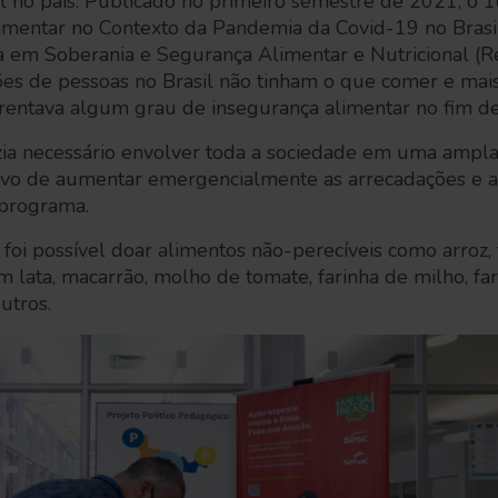
al no país. Publicado no primeiro semestre de 2021, o 1
imentar no Contexto da Pandemia da Covid-19 no Brasil
sa em Soberania e Segurança Alimentar e Nutricional (R
ões de pessoas no Brasil não tinham o que comer e ma
nfrentava algum grau de insegurança alimentar no fim 
azia necessário envolver toda a sociedade em uma ampla
etivo de aumentar emergencialmente as arrecadações e 
o programa.
foi possível doar alimentos não-perecíveis como arroz, f
em lata, macarrão, molho de tomate, farinha de milho, fa
outros.