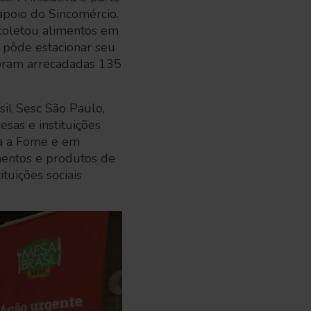
apoio do Sincomércio.
coletou alimentos em
il pôde estacionar seu
foram arrecadadas 135
il Sesc São Paulo,
as e instituições
ra a Fome e em
mentos e produtos de
tuições sociais