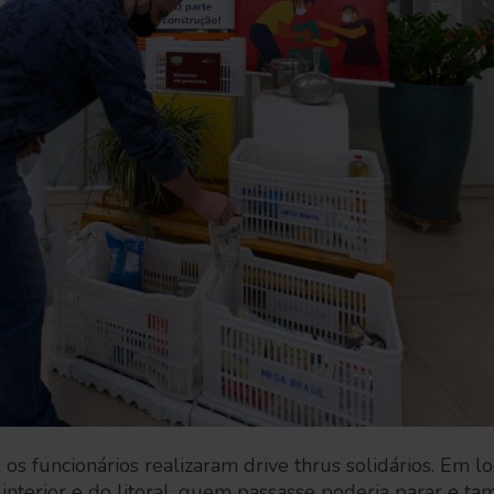
os funcionários realizaram drive thrus solidários. Em lo
o interior e do litoral, quem passasse poderia parar e 