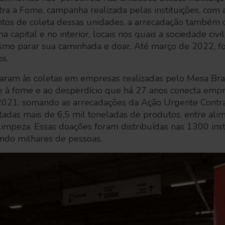
a a Fome, campanha realizada pelas instituições, com 
os de coleta dessas unidades, a arrecadação também 
na capital e no interior, locais nos quais a sociedade civ
mesmo parar sua caminhada e doar. Até março de 2022, 
os.
taram às coletas em empresas realizadas pelo Mesa Bras
à fome e ao desperdício que há 27 anos conecta empres
2021, somando as arrecadações da Ação Urgente Cont
tadas mais de 6,5 mil toneladas de produtos, entre ali
limpeza. Essas doações foram distribuídas nas 1300 insti
ando milhares de pessoas.