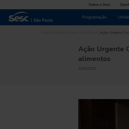
Sobre o Sesc
Opor
Programação
Unida
Home
|
Editorial
|
Sesc Mesa Brasil
|
Ação Urgente Co
Ação Urgente C
alimentos
22/03/2022