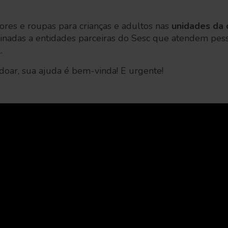
ores e roupas para crianças e adultos nas
unidades da 
inadas a entidades parceiras do Sesc que atendem pes
.
doar, sua ajuda é bem-vinda! E urgente!