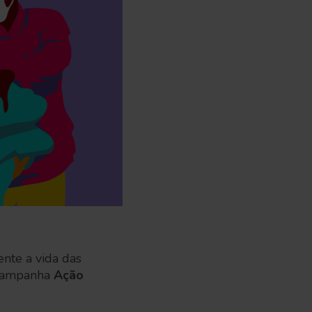
nte a vida das
a campanha
Ação