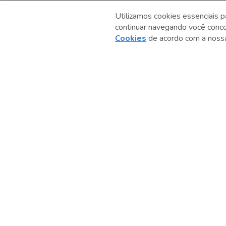
Utilizamos cookies essenciais p
continuar navegando você conc
Anterior
Cookies
de acordo com a nos
Serviço Social do Comércio
Administração Regional no Estado de São Paulo
Sesc São Paulo por aí: