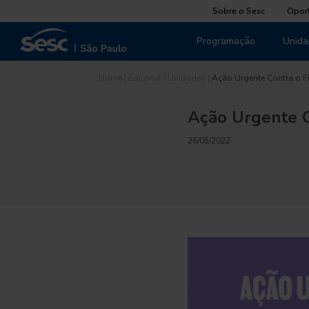
Sobre o Sesc
Opor
Programação
Unida
Home
|
Editorial
|
Unidades
|
Ação Urgente Contra o F
Ação Urgente C
26/05/2022