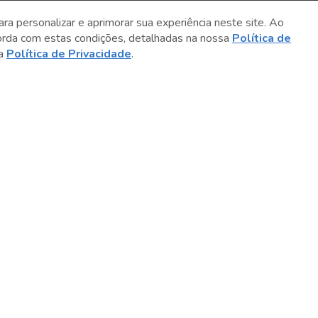
ara personalizar e aprimorar sua experiência neste site. Ao
orda com estas condições, detalhadas na nossa
Política de
sa
Política de Privacidade
.
Sobre o Sesc
Central de Relacionamento
Transparência
Código de Conduta e Ética
Política de Privacidade
Política de Cookies
Fale Conosco