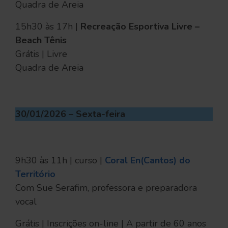
Quadra de Areia
15h30 às 17h |
Recreação Esportiva Livre –
Beach Tênis
Grátis | Livre
Quadra de Areia
30/01/2026 – Sexta-feira
9h30 às 11h | curso |
Coral En(Cantos) do
Território
Com Sue Serafim, professora e preparadora
vocal
Grátis | Inscrições on-line | A partir de 60 anos