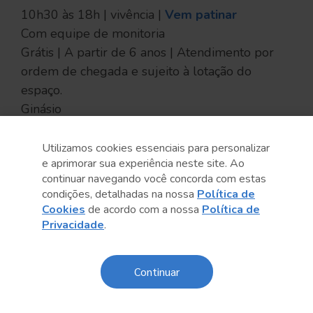
10h30 às 18h | vivência |
Vem patinar
Com equipe de monitoria
Grátis | A partir de 6 anos | Atendimento por
ordem de chegada e sujeito à lotação do
espaço.
Ginásio
10h30 às 12h | aula aberta |
Yoga
Utilizamos cookies essenciais para personalizar
Com Natiely Moraes
e aprimorar sua experiência neste site. Ao
Grátis | A partir de 12 anos
continuar navegando você concorda com estas
condições, detalhadas na nossa
Política de
Convivência
Cookies
de acordo com a nossa
Política de
Privacidade
.
11h às 12h | aula aberta |
Hidroginástica
de verão
Com educadores em atividades físico-
Continuar
esportivas do Sesc
Grátis | A partir de 12 anos | Necessário